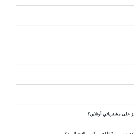
 على مشترياتي أونلاين؟
عضويتي. منْ الذي يمكنني الاتصال به؟