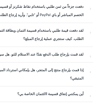
دفعت جزءاً من ثمن طلبي باستخدام نقاط شكرنز أو قسيمة ا
الخصم المباشر أو باي PayPal أو "تابي". وأريد إرجاع الطلب كله اآلن. كيف ستتم معالجة استرداد األموال؟
الطلب. كيف ستجري عملية إرجاع المبلغ؟
لقد قمت بإرجاع طلب الدفع نقدًا عند الاستلام للتو. هل سي
إذا قمت بإرجاع منتج إلى المتجر، هل بإمكاني استرداد المبل
المتبقي؟
أين يمكنني إنفاق قسيمة االئتمان الخاصة بي؟