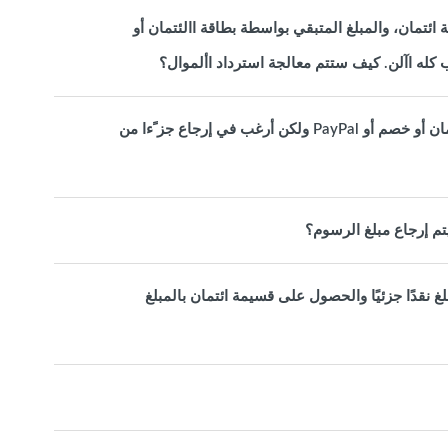
ئتمان، والمبلغ المتبقي بواسطة بطاقة االئتمان أو
لقد دفعت قيمة طلبي باستخدام قسيمة ائتمان وبطاقة ائتمان أو خصم أو PayPal ولكن أرغب في إرجاع جز ًءا من
تم إرجاع مبلغ الرسوم؟
غ نقدًا جزئيًا والحصول على قسيمة ائتمان بالمبلغ