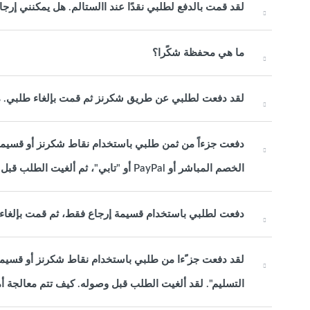
لقد قمت بالدفع لطلبي نقدًا عند االستالم. هل يمكنني إر
ما هي محفظة شكًرا؟
لقد دفعت لطلبي عن طريق شكرنز ثم قمت بإلغاء طلبي.
دفعت جزءاً من ثمن طلبي باستخدام نقاط شكرنز أو قسيمة ا
الخصم المباشر أو PayPal أو "تابي"، ثم ألغيت الطلب قبل إرساله. كيف ستتم معالجة استرداد األموال؟
دفعت لطلبي باستخدام قسيمة إرجاع فقط، ثم قمت بإلغاء 
لقد دفعت جز ًءا من طلبي باستخدام نقاط شكرنز أو قسيمة 
التسليم". لقد ألغيت الطلب قبل وصوله. كيف تتم معالجة أ